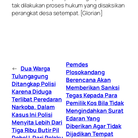
tak dilakukan proses hukum yang disaksikan
perangkat desa setempat. [Glorian]
Pemdes
←
Dua Warga
Plosokandang
Tulungagung
Berencana Akan
Ditangkap Polisi
Memberikan Sanksi
Karena Diduga
Tegas Kepada Para
Terlibat Peredaran
Pemilik Kos Bila Tidak
Narkoba. Dalam
Mengindahkan Surat
Kasus Ini Polisi
Edaran Yang
Menyita Lebih Dari
Diberikan Agar Tidak
Tiga Ribu Butir Pil
Dijadikan Tempat
Dobel L Dari Pelaku.