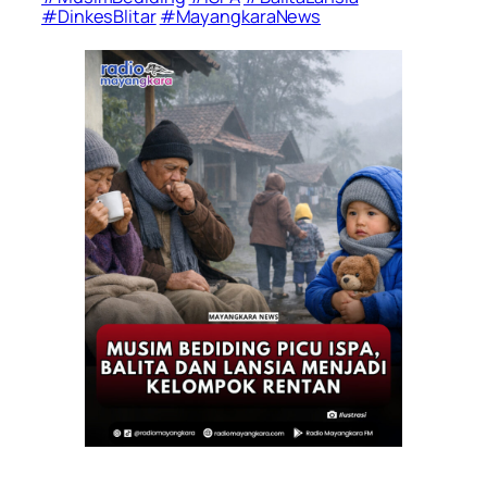
#DinkesBlitar
#MayangkaraNews