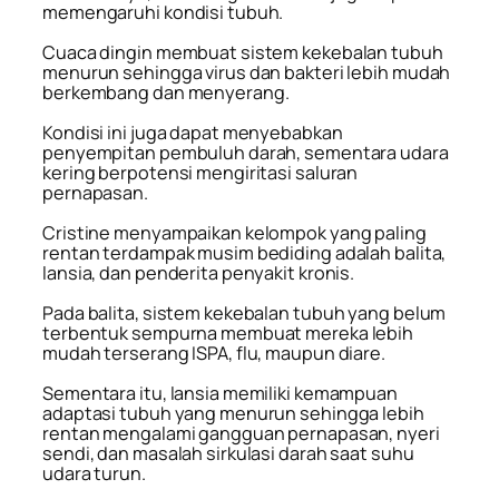
memengaruhi kondisi tubuh.
Cuaca dingin membuat sistem kekebalan tubuh
menurun sehingga virus dan bakteri lebih mudah
berkembang dan menyerang.
Kondisi ini juga dapat menyebabkan
penyempitan pembuluh darah, sementara udara
kering berpotensi mengiritasi saluran
pernapasan.
Cristine menyampaikan kelompok yang paling
rentan terdampak musim bediding adalah balita,
lansia, dan penderita penyakit kronis.
Pada balita, sistem kekebalan tubuh yang belum
terbentuk sempurna membuat mereka lebih
mudah terserang ISPA, flu, maupun diare.
Sementara itu, lansia memiliki kemampuan
adaptasi tubuh yang menurun sehingga lebih
rentan mengalami gangguan pernapasan, nyeri
sendi, dan masalah sirkulasi darah saat suhu
udara turun.