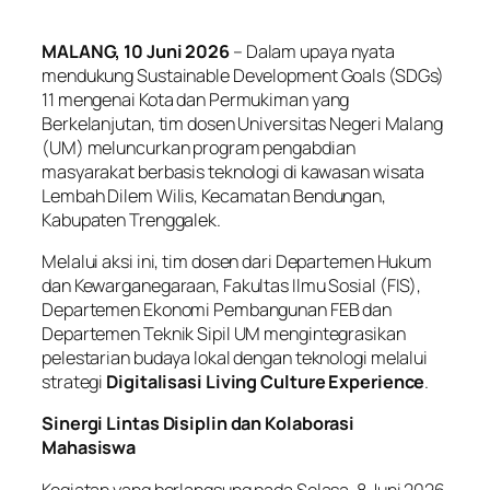
MALANG, 10 Juni 2026
– Dalam upaya nyata
mendukung Sustainable Development Goals (SDGs)
11 mengenai Kota dan Permukiman yang
Berkelanjutan, tim dosen Universitas Negeri Malang
(UM) meluncurkan program pengabdian
masyarakat berbasis teknologi di kawasan wisata
Lembah Dilem Wilis, Kecamatan Bendungan,
Kabupaten Trenggalek.
Melalui aksi ini, tim dosen dari Departemen Hukum
dan Kewarganegaraan, Fakultas Ilmu Sosial (FIS),
Departemen Ekonomi Pembangunan FEB dan
Departemen Teknik Sipil UM mengintegrasikan
pelestarian budaya lokal dengan teknologi melalui
strategi
Digitalisasi
Living Culture Experience
.
Sinergi Lintas Disiplin dan Kolaborasi
Mahasiswa
Kegiatan yang berlangsung pada Selasa, 8 Juni 2026