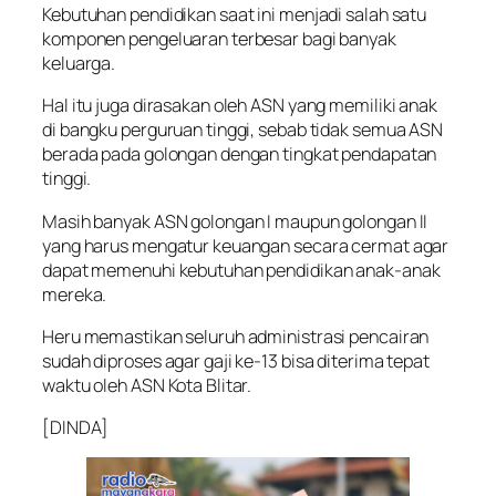
Kebutuhan pendidikan saat ini menjadi salah satu
komponen pengeluaran terbesar bagi banyak
keluarga.
Hal itu juga dirasakan oleh ASN yang memiliki anak
di bangku perguruan tinggi, sebab tidak semua ASN
berada pada golongan dengan tingkat pendapatan
tinggi.
Masih banyak ASN golongan I maupun golongan II
yang harus mengatur keuangan secara cermat agar
dapat memenuhi kebutuhan pendidikan anak-anak
mereka.
Heru memastikan seluruh administrasi pencairan
sudah diproses agar gaji ke-13 bisa diterima tepat
waktu oleh ASN Kota Blitar.
[DINDA]