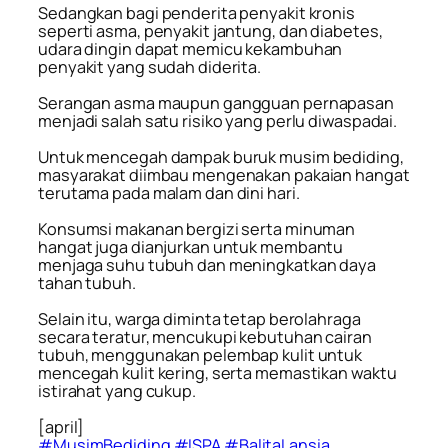
Sedangkan bagi penderita penyakit kronis
seperti asma, penyakit jantung, dan diabetes,
udara dingin dapat memicu kekambuhan
penyakit yang sudah diderita.
Serangan asma maupun gangguan pernapasan
menjadi salah satu risiko yang perlu diwaspadai.
Untuk mencegah dampak buruk musim bediding,
masyarakat diimbau mengenakan pakaian hangat
terutama pada malam dan dini hari.
Konsumsi makanan bergizi serta minuman
hangat juga dianjurkan untuk membantu
menjaga suhu tubuh dan meningkatkan daya
tahan tubuh.
Selain itu, warga diminta tetap berolahraga
secara teratur, mencukupi kebutuhan cairan
tubuh, menggunakan pelembap kulit untuk
mencegah kulit kering, serta memastikan waktu
istirahat yang cukup.
[april]
#MusimBediding
#ISPA
#BalitaLansia