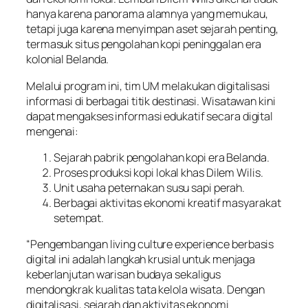
hanya karena panorama alamnya yang memukau,
tetapi juga karena menyimpan aset sejarah penting,
termasuk situs pengolahan kopi peninggalan era
kolonial Belanda.
Melalui program ini, tim UM melakukan digitalisasi
informasi di berbagai titik destinasi. Wisatawan kini
dapat mengakses informasi edukatif secara digital
mengenai:
Sejarah pabrik pengolahan kopi era Belanda.
Proses produksi kopi lokal khas Dilem Wilis.
Unit usaha peternakan susu sapi perah.
Berbagai aktivitas ekonomi kreatif masyarakat
setempat.
“Pengembangan
living culture experience
berbasis
digital ini adalah langkah krusial untuk menjaga
keberlanjutan warisan budaya sekaligus
mendongkrak kualitas tata kelola wisata. Dengan
digitalisasi, sejarah dan aktivitas ekonomi