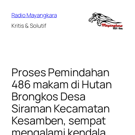
Lewati
ke
Radio Mayangkara
konten
Kritis & Solutif
Proses Pemindahan
486 makam di Hutan
Brongkos Desa
Siraman Kecamatan
Kesamben, sempat
mengalami kendala