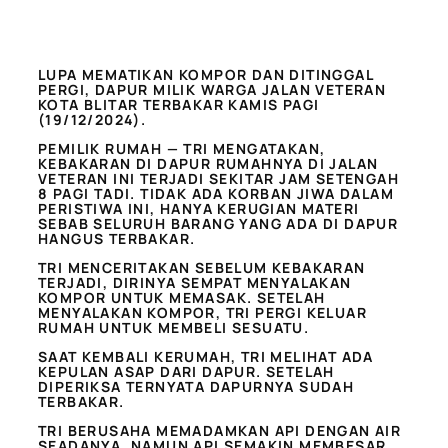
LUPA MEMATIKAN KOMPOR DAN DITINGGAL
PERGI, DAPUR MILIK WARGA JALAN VETERAN
KOTA BLITAR TERBAKAR KAMIS PAGI
(19/12/2024).
PEMILIK RUMAH — TRI MENGATAKAN,
KEBAKARAN DI DAPUR RUMAHNYA DI JALAN
VETERAN INI TERJADI SEKITAR JAM SETENGAH
8 PAGI TADI. TIDAK ADA KORBAN JIWA DALAM
PERISTIWA INI, HANYA KERUGIAN MATERI
SEBAB SELURUH BARANG YANG ADA DI DAPUR
HANGUS TERBAKAR.
TRI MENCERITAKAN SEBELUM KEBAKARAN
TERJADI, DIRINYA SEMPAT MENYALAKAN
KOMPOR UNTUK MEMASAK. SETELAH
MENYALAKAN KOMPOR, TRI PERGI KELUAR
RUMAH UNTUK MEMBELI SESUATU.
SAAT KEMBALI KERUMAH, TRI MELIHAT ADA
KEPULAN ASAP DARI DAPUR. SETELAH
DIPERIKSA TERNYATA DAPURNYA SUDAH
TERBAKAR.
TRI BERUSAHA MEMADAMKAN API DENGAN AIR
SEADANYA, NAMUN API SEMAKIN MEMBESAR.