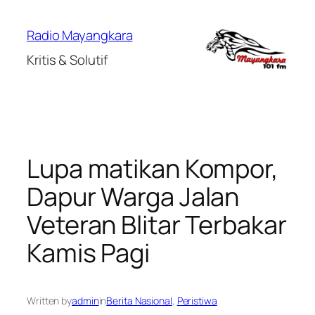
Lewati
ke
Radio Mayangkara
konten
Kritis & Solutif
Lupa matikan Kompor,
Dapur Warga Jalan
Veteran Blitar Terbakar
Kamis Pagi
Written by
admin
in
Berita Nasional
, 
Peristiwa