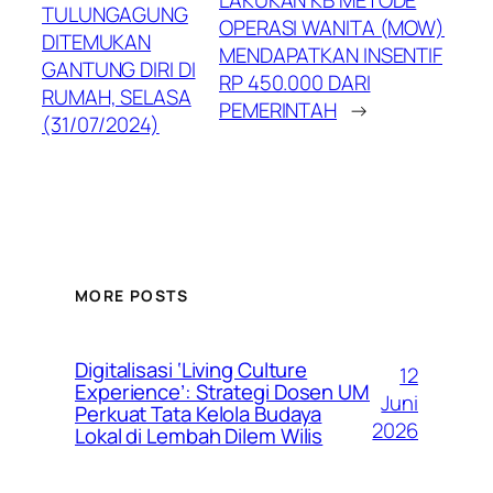
LAKUKAN KB METODE
TULUNGAGUNG
OPERASI WANITA (MOW)
DITEMUKAN
MENDAPATKAN INSENTIF
GANTUNG DIRI DI
RP 450.000 DARI
RUMAH, SELASA
PEMERINTAH
→
(31/07/2024)
MORE POSTS
Digitalisasi ‘Living Culture
12
Experience’: Strategi Dosen UM
Juni
Perkuat Tata Kelola Budaya
2026
Lokal di Lembah Dilem Wilis