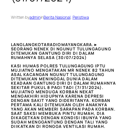
Written by
admin
in
Berita Nasional
, 
Peristiwa
LANGLANGKOTARADIOMAYANGKARA.►
SEORANG NENEK DI NGUNUT TULUNGAGUNG
DITEMUKAN GANTUNG DIRI DI DALAM
RUMAHNYA SELASA (30/07/2024)
KASI HUMAS POLRES TULUNGAGUNG IPTU
MUJIATNO MENGATAKAN MR NENEK 82 TAHUN
ASAL KACANGAN NGUNUT TULUNGAGUNG
DITEMUKAN MENINGGAL DUNIA DALAM
KEADAAN GANTUNG DIRI DI DALAM RUMAHNYA
SEKITAR PUKUL 8 PAGI TADI (7/31/2024).
MUJIATNO MENDUGA KORBAN NEKAT
MENGAKHIRI HIDUPNYA KARENA DEPRESI
DENGAN SAKIT YANG DIDERITANYA. KORBAN
PERTAMA KALI DITEMUKAN OLEH ANAKNYA
YANG AKAN MEMBERI SARAPAN PADA KORBAN.
SAAT SAKSI MEMBUKA PINTU RUMAH, DIA
DIKAGETKAN DENGAN KONDISI IBUNYA YANG
SUDAH MENGGANTUNG DENGAN TALI YANG
DIIKATKAN DI RONGGA VENTILASI RUMAH.