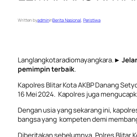
Written by
admin
in
Berita Nasional
, 
Peristiwa
Langlangkotaradiomayangkara.►
Jela
pemimpin terbaik
.
Kapolres Blitar Kota AKBP Danang Set
16 Mei 2024. Kapolres juga mengucapka
Dengan usia yang sekarang ini, kapol
bangsa yang kompeten demi membangun 
Diberitakan sebelumnya, Polres Blita