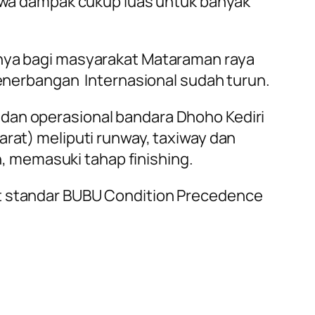
wa dampak cukup luas untuk banyak
snya bagi masyarakat Mataraman raya
 penerbangan Internasional sudah turun.
 dan operasional bandara Dhoho Kediri
arat) meliputi runway, taxiway dan
an, memasuki tahap finishing.
at standar BUBU Condition Precedence