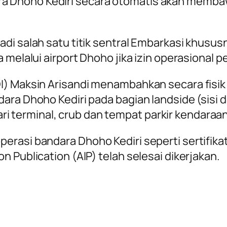
 Dhoho Kediri secara otomatis akan memba
adi salah satu titik sentral Embarkasi khusu
a melalui airport Dhoho jika izin operasional
I) Maksin Arisandi menambahkan secara fisik
ara Dhoho Kediri pada bagian landside (sisi d
 dari terminal, crub dan tempat parkir kendara
erasi bandara Dhoho Kediri seperti sertifik
 Publication (AIP) telah selesai dikerjakan.