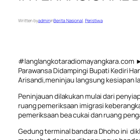
Written by
admin
in
Berita Nasional
, 
Peristiwa
#langlangkotaradiomayangkara.com ►
Parawansa Didampingi Bupati Kediri H
Arisandi,meninjau langsung kesiapan l
Peninjauan dilakukan mulai dari penyia
ruang pemeriksaan imigrasi keberangka
pemeriksaan bea cukai dan ruang penga
Gedung terminal bandara Dhoho ini di