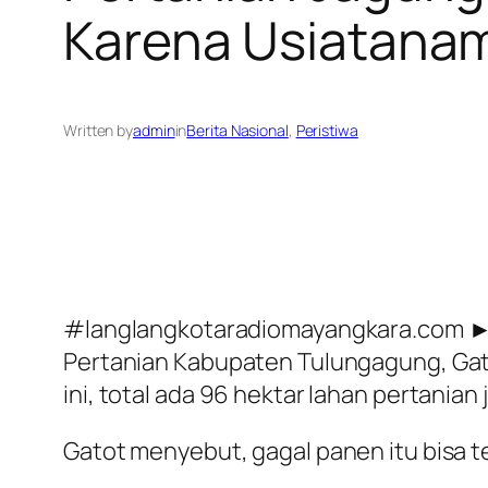
Karena Usiatana
Written by
admin
in
Berita Nasional
, 
Peristiwa
#langlangkotaradiomayangkara.com ► 
Pertanian Kabupaten Tulungagung, Gato
ini, total ada 96 hektar lahan pertani
Gatot menyebut, gagal panen itu bisa te