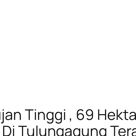
an Tinggi , 69 Hekt
 Di Tulungagung Te