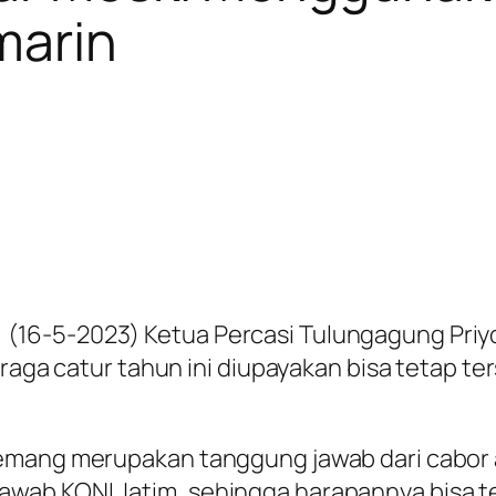
marin
(16-5-2023) Ketua Percasi Tulungagung Priy
hraga catur tahun ini diupayakan bisa tetap t
memang merupakan tanggung jawab dari cabor
wab KONI Jatim, sehingga harapannya bisa t