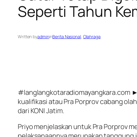
Seperti Tahun Ke
Written by
admin
in
Berita Nasional
, 
Olahraga
#langlangkotaradiomayangkara.com ► 
kualifikasi atau Pra Porprov cabang ola
dari KONI Jatim.
Priyo menjelaskan untuk Pra Porprov 
pelaksanaannya merupakan tanggung ja