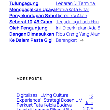
Tulungagung
Lebaran Di Terminal
Menggagalkan Upaya
Patria Kota Blitar
Penyelundupan Sabu
Diprediksi Akan
Seberat 10,49 Gram
Terjadi Lagi Pada Hari
Oleh Pengunjung,
Ini. Diperkirakan Ada 6
Dengan Dimasukkan
Ribu Orang Yang Akan
Ke Dalam Pasta Gigi
Berangkat
→
MORE POSTS
Digitalisasi ‘Living Culture
12
Experience’: Strategi Dosen UM
Juni
Perkuat Tata Kelola Budaya
2026
Lokal di Lembah Dilem Wilis