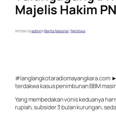
Majelis Hakim P
Written by
admin
in
Berita Nasional
, 
Peristiwa
#langlangkotaradiomayangkara.com ► 
terdakwa kasus penimbunan BBM masing-m
Yang membedakan vonis keduanya hanya
rupiah, subsider 3 bulan kurungan, sed