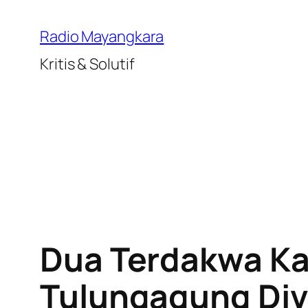
Lewati
ke
Radio Mayangkara
konten
Kritis & Solutif
Dua Terdakwa Ka
Tulungagung Divo