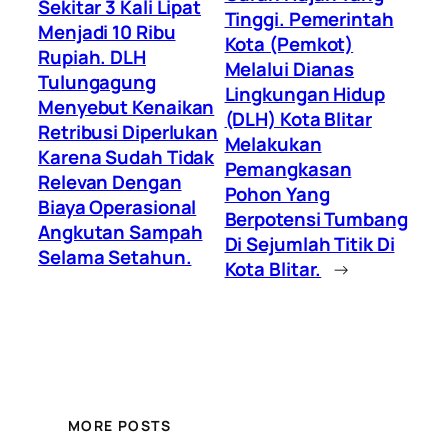
Sekitar 3 Kali Lipat
Tinggi. Pemerintah
Menjadi 10 Ribu
Kota (Pemkot)
Rupiah. DLH
Melalui Dianas
Tulungagung
Lingkungan Hidup
Menyebut Kenaikan
(DLH) Kota Blitar
Retribusi Diperlukan
Melakukan
Karena Sudah Tidak
Pemangkasan
Relevan Dengan
Pohon Yang
Biaya Operasional
Berpotensi Tumbang
Angkutan Sampah
Di Sejumlah Titik Di
Selama Setahun.
Kota Blitar.
→
MORE POSTS