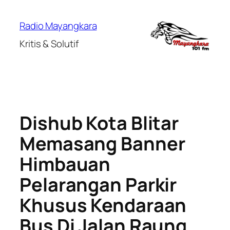
Lewati
ke
Radio Mayangkara
konten
Kritis & Solutif
Dishub Kota Blitar
Memasang Banner
Himbauan
Pelarangan Parkir
Khusus Kendaraan
Bus Di Jalan Raung