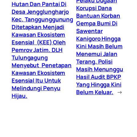
Pelaku Dugaan
Hutan Dan Pantai Di
Korupsi Dana
Desa Jengglungharjo
Bantuan Korban
Kec. Tanggunggunung
Gempa Bumi Di
Ditetapkan Menjadi
Sawentar
Kawasan Ekosistem
Kanigoro Hingga
Esensial (KEE) Oleh
Kini Masih Belum
Pemrov Jatim. DLH
Menemui Jalan
Tulungagung
Terang. Polisi
Menyebut Penetapan
Masih Menunggu
Kawasan Ekosistem
Hasil Audit BPKP
Esensial Itu Untuk
Yang Hingga Kini
Melindungi Penyu
Belum Keluar.
→
Hijau.