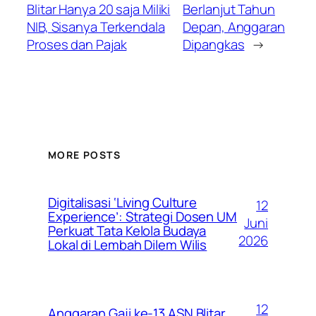
Blitar Hanya 20 saja Miliki
Berlanjut Tahun
NIB, Sisanya Terkendala
Depan, Anggaran
Proses dan Pajak
Dipangkas
→
MORE POSTS
Digitalisasi ‘Living Culture
12
Experience’: Strategi Dosen UM
Juni
Perkuat Tata Kelola Budaya
2026
Lokal di Lembah Dilem Wilis
12
Anggaran Gaji ke-13 ASN Blitar