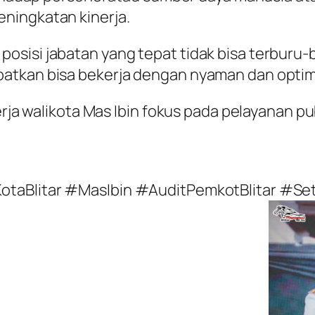
ningkatan kinerja.
posisi jabatan yang tepat tidak bisa terbur
atkan bisa bekerja dengan nyaman dan optim
kerja walikota Mas Ibin fokus pada pelayanan 
KotaBlitar #MasIbin #AuditPemkotBlitar #Se