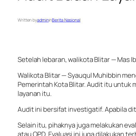
Written by
admin
in
Berita Nasional
Setelah lebaran, walikota Blitar — Mas 
Walikota Blitar — Syauqul Muhibbin men
Pemerintah Kota Blitar. Audit itu untu
layanan itu.
Audit ini bersifat investigatif. Apabil
Selain itu, pihaknya juga melakukan e
atau OPD. Evaluasi ini juga dilakukan 