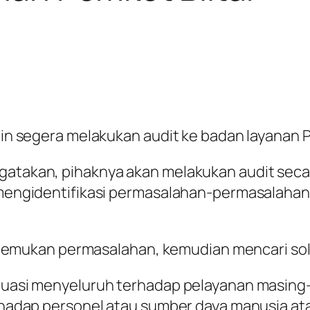
Ibin segera melakukan audit ke badan layanan P
gatakan, pihaknya akan melakukan audit secar
k mengidentifikasi permasalahan-permasalahan
a ditemukan permasalahan, kemudian mencari sol
valuasi menyeluruh terhadap pelayanan masing
terhadap personel atau sumber daya manusia at