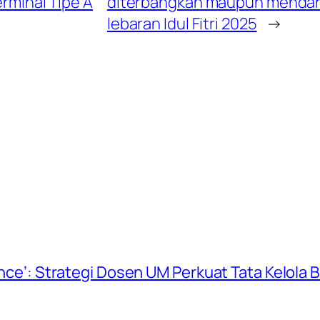
rminal Tipe A
diterbangkan maupun mendar
lebaran Idul Fitri 2025
→
ience’: Strategi Dosen UM Perkuat Tata Kelola