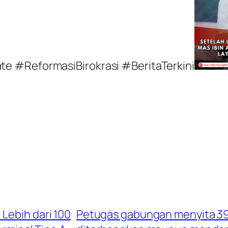
e #ReformasiBirokrasi #BeritaTerkini
Lebih dari 100
Petugas gabungan menyita 39