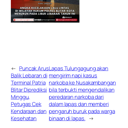
←
Puncak Arus
Lapas Tulungagung akan
Balik Lebaran di
mengirim napi kasus
Terminal Patria
narkoba ke Nusakambangan
Blitar Diprediksi
bila terbukti mengendalikan
Minggu,
peredaran narkoba dari
Petugas Cek
dalam lapas dan memberi
Kendaraan dan
pengaruh buruk pada warga
Kesehatan
binaan di lapas.
→