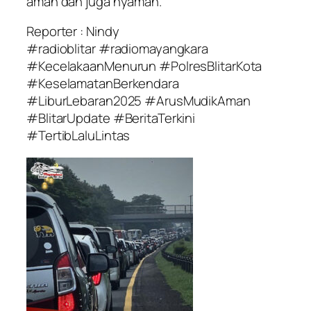
aman dan juga nyaman.
Reporter : Nindy
#radioblitar #radiomayangkara
#KecelakaanMenurun #PolresBlitarKota
#KeselamatanBerkendara
#LiburLebaran2025 #ArusMudikAman
#BlitarUpdate #BeritaTerkini
#TertibLaluLintas