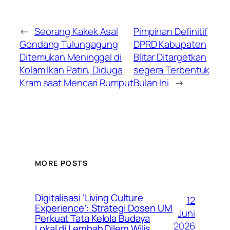
←
Seorang Kakek Asal
Pimpinan Definitif
Gondang Tulungagung
DPRD Kabupaten
Ditemukan Meninggal di
Blitar Ditargetkan
Kolam Ikan Patin, Diduga
segera Terbentuk
Kram saat Mencari Rumput
Bulan Ini
→
MORE POSTS
Digitalisasi ‘Living Culture
12
Experience’: Strategi Dosen UM
Juni
Perkuat Tata Kelola Budaya
2026
Lokal di Lembah Dilem Wilis