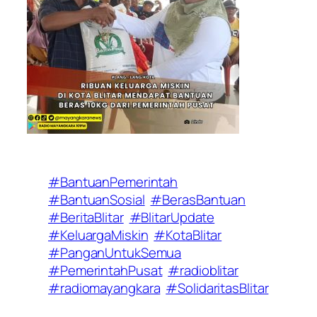
#BantuanPemerintah
#BantuanSosial
#BerasBantuan
#BeritaBlitar
#BlitarUpdate
#KeluargaMiskin
#KotaBlitar
#PanganUntukSemua
#PemerintahPusat
#radioblitar
#radiomayangkara
#SolidaritasBlitar