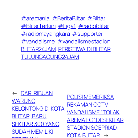
#aremania
#BeritaBlitar
#Blitar
#BlitarTerkini
#Liga1
#radioblitar
#radiomayangkara
#supporter
#vandalisme
#vandalismestadion
BLITAR24JAM
PERISTIWA DI BLITAR
TULUNGAGUNG24JAM
←
DARI RIBUAN
POLISI MEMERIKSA
WARUNG
REKAMAN CCTV
KELONTONG DI KOTA
VANDALISME “TOLAK
BLITAR, BARU
AREMA FC” DI SEKITAR
SEKITAR 300 YANG
STADION SOEPRIADI
SUDAH MEMILIKI
KOTA BLITAR
→