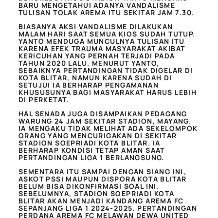
BARU MENGETAHUI ADANYA VANDALISME
TULISAN TOLAK AREMA ITU SEKITAR JAM 7.30.
BIASANYA AKSI VANDALISME DILAKUKAN
MALAM HARI SAAT SEMUA KIOS SUDAH TUTUP.
YANTO MENDUGA MUNCULNYA TULISAN ITU
KARENA EFEK TRAUMA MASYARAKAT AKIBAT
KERICUHAN YANG PERNAH TERJADI PADA
TAHUN 2020 LALU. MENURUT YANTO,
SEBAIKNYA PERTANDINGAN TIDAK DIGELAR DI
KOTA BLITAR, NAMUN KARENA SUDAH DI
SETUJUI IA BERHARAP PENGAMANAN
KHUSUSUNYA BAGI MASYARAKAT HARUS LEBIH
DI PERKETAT.
HAL SENADA JUGA DISAMPAIKAN PEDAGANG
WARUNG 24 JAM SEKITAR STADION, MAYANG.
IA MENGAKU TIDAK MELIHAT ADA SEKELOMPOK
ORANG YANG MENCURIGAKAN DI SEKITAR
STADION SOEPRIADI KOTA BLITAR. IA
BERHARAP KONDISI TETAP AMAN SAAT
PERTANDINGAN LIGA 1 BERLANGSUNG.
SEMENTARA ITU SAMPAI DENGAN SIANG INI,
ASKOT PSSI MAUPUN DISPORA KOTA BLITAR
BELUM BISA DIKONFIRMASI SOAL INI.
SEBELUMNYA, STADION SOEPRIADI KOTA
BLITAR AKAN MENJADI KANDANG AREMA FC
SEPANJANG LIGA 1 2024-2025. PERTANDINGAN
PERDANA AREMA FC MELAWAN DEWA UNITED