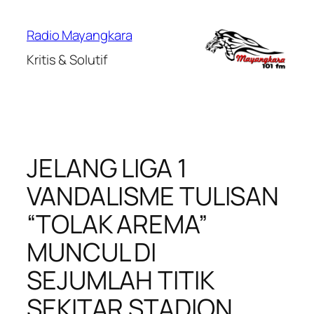
Lewati
ke
Radio Mayangkara
konten
Kritis & Solutif
JELANG LIGA 1
VANDALISME TULISAN
“TOLAK AREMA”
MUNCUL DI
SEJUMLAH TITIK
SEKITAR STADION