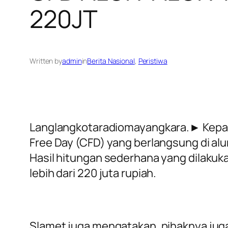
220JT
Written by
admin
in
Berita Nasional
, 
Peristiwa
Langlangkotaradiomayangkara.► Kepala
Free Day (CFD) yang berlangsung di a
Hasil hitungan sederhana yang dilakuka
lebih dari 220 juta rupiah.
Slamet juga mengatakan, pihaknya juga