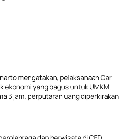
unarto mengatakan, pelaksanaan Car
fek ekonomi yang bagus untuk UMKM.
ma 3 jam, perputaran uang diperkirakan
berolahraga dan berwisata di CFD