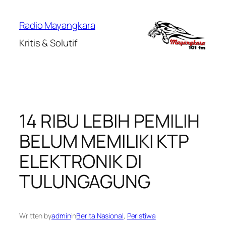
Lewati
ke
Radio Mayangkara
konten
Kritis & Solutif
14 RIBU LEBIH PEMILIH
BELUM MEMILIKI KTP
ELEKTRONIK DI
TULUNGAGUNG
Written by
admin
in
Berita Nasional
, 
Peristiwa