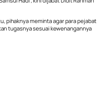
amsul Hadi , kini dijabat Didit Rahman
u, pihaknya meminta agar para pejabat
lankan tugasnya sesuai kewenangannya