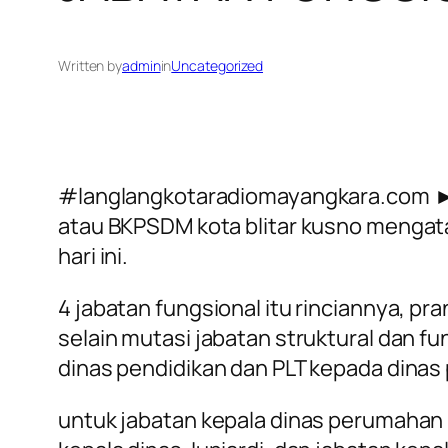
Written by
admin
in
Uncategorized
#langlangkotaradiomayangkara.com ►
atau BKPSDM kota blitar kusno mengatak
hari ini.
4 jabatan fungsional itu rinciannya, p
selain mutasi jabatan struktural dan fu
dinas pendidikan dan PLT kepada dinas
untuk jabatan kepala dinas perumahan ra