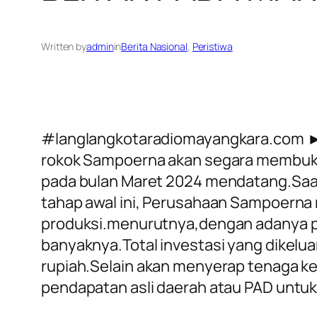
Written by
admin
in
Berita Nasional
, 
Peristiwa
#langlangkotaradiomayangkara.com 
rokok Sampoerna akan segara membuka p
pada bulan Maret 2024 mendatang.Saat 
tahap awal ini, Perusahaan Sampoern
produksi.menurutnya,dengan adanya pa
banyaknya.Total investasi yang dikelua
rupiah.Selain akan menyerap tenaga k
pendapatan asli daerah atau PAD untuk 