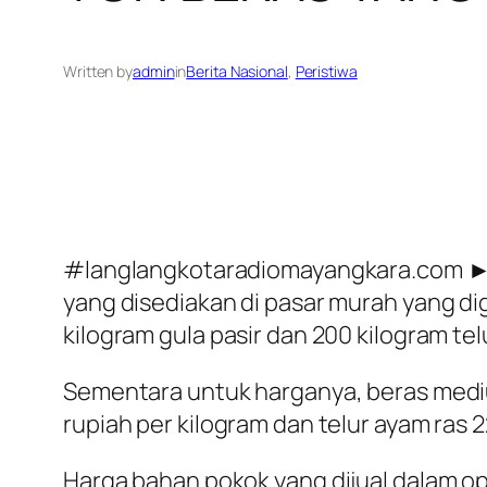
Written by
admin
in
Berita Nasional
, 
Peristiwa
#langlangkotaradiomayangkara.com ► (
yang disediakan di pasar murah yang dige
kilogram gula pasir dan 200 kilogram tel
Sementara untuk harganya, beras medium 
rupiah per kilogram dan telur ayam ras 2
Harga bahan pokok yang dijual dalam ope