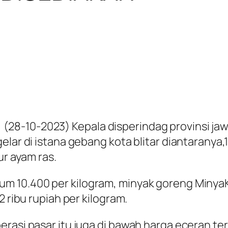
28-10-2023) Kepala disperindag provinsi ja
lar di istana gebang kota blitar diantaranya,12
ur ayam ras.
10.400 per kilogram, minyak goreng MinyaKita 1
2 ribu rupiah per kilogram.
rasi pasar itu juga di bawah harga eceran tert