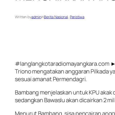
Written by
admin
in
Berita Nasional
, 
Peristiwa
#langlangkotaradiomayangkara.com ► 
Triono mengatakan anggaran Pilkada yan
sesuai amanat Permendagri.
Bambang menjelaskan untuk KPU akak dicai
sedangkan Bawaslu akan dicairkan 2 milia
Menurut Bambang, sisa pencairan angg