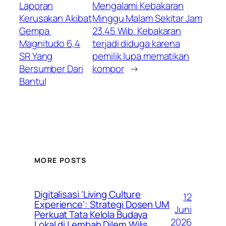
Laporan
Mengalami Kebakaran
Kerusakan Akibat
Minggu Malam Sekitar Jam
Gempa
23.45 Wib. Kebakaran
Magnitudo 6,4
terjadi diduga karena
SR Yang
pemilik lupa mematikan
Bersumber Dari
kompor
→
Bantul
MORE POSTS
Digitalisasi ‘Living Culture
12
Experience’: Strategi Dosen UM
Juni
Perkuat Tata Kelola Budaya
2026
Lokal di Lembah Dilem Wilis