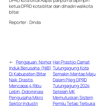
DPRD kota blitar.Rapat paripurna dipimpin
ketua DPRD kota blitar dan dihadiri walikota
blitar.
Reporter : Dinda
←
Pengajuan Nomor
Hari Prastijo Camat
Induk Berusaha (NIB)
Tulungagung Kota
Di Kabupaten Blitar
Semakin Mantap Maju
Naik Drastis,
Dalam Pileg DPRD
Mencapai 4 Ribu
Tulungagung 2024
Lebih, Didominasi
Setelah MK
Pengusaha Mikro
Memutuskan Sistem
Sektor Industri
Pemilu Tetap Terbuka