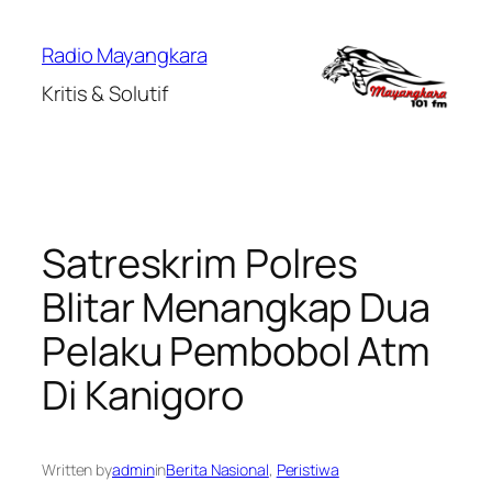
Lewati
ke
Radio Mayangkara
konten
Kritis & Solutif
Satreskrim Polres
Blitar Menangkap Dua
Pelaku Pembobol Atm
Di Kanigoro
Written by
admin
in
Berita Nasional
, 
Peristiwa