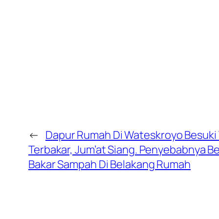
←
Dapur Rumah Di Wateskroyo Besuki
Terbakar, Jum’at Siang. Penyebabnya Be
Bakar Sampah Di Belakang Rumah