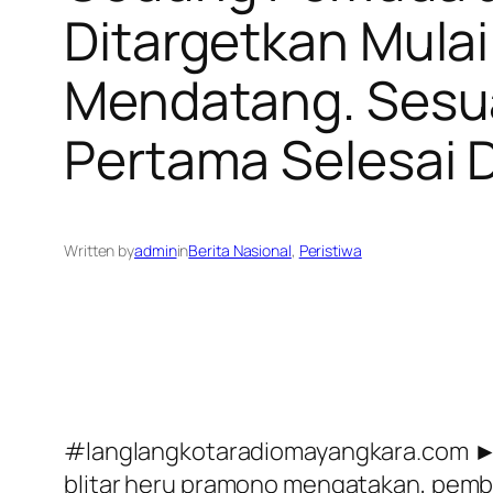
Ditargetkan Mulai
Mendatang. Sesu
Pertama Selesai 
Written by
admin
in
Berita Nasional
, 
Peristiwa
#langlangkotaradiomayangkara.com ► (
blitar heru pramono mengatakan, pemban