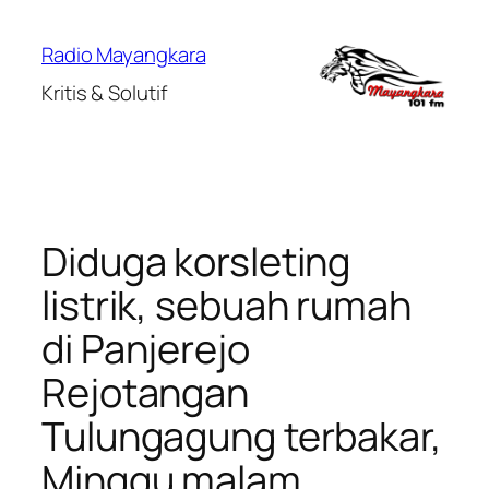
Lewati
ke
Radio Mayangkara
konten
Kritis & Solutif
Diduga korsleting
listrik, sebuah rumah
di Panjerejo
Rejotangan
Tulungagung terbakar,
Minggu malam