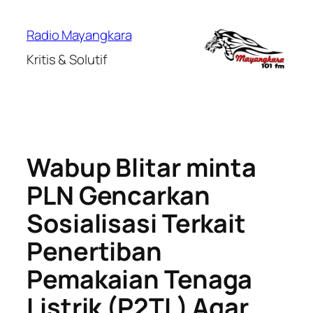
Lewati
ke
Radio Mayangkara
konten
Kritis & Solutif
Wabup Blitar minta
PLN Gencarkan
Sosialisasi Terkait
Penertiban
Pemakaian Tenaga
Listrik (P2TL) Agar