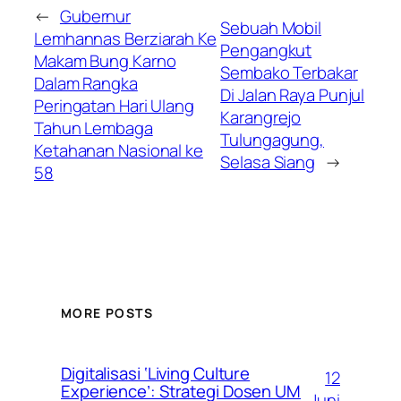
←
Gubernur
Sebuah Mobil
Lemhannas Berziarah Ke
Pengangkut
Makam Bung Karno
Sembako Terbakar
Dalam Rangka
Di Jalan Raya Punjul
Peringatan Hari Ulang
Karangrejo
Tahun Lembaga
Tulungagung,
Ketahanan Nasional ke
Selasa Siang
→
58
MORE POSTS
Digitalisasi ‘Living Culture
12
Experience’: Strategi Dosen UM
Juni