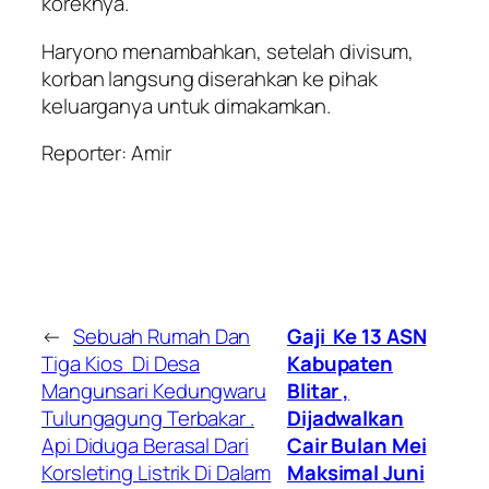
koreknya.
Haryono menambahkan, setelah divisum,
korban langsung diserahkan ke pihak
keluarganya untuk dimakamkan.
Reporter: Amir
←
Sebuah Rumah Dan
Gaji Ke 13 ASN
Tiga Kios Di Desa
Kabupaten
Mangunsari Kedungwaru
Blitar ,
Tulungagung Terbakar .
Dijadwalkan
Api Diduga Berasal Dari
Cair Bulan Mei
Korsleting Listrik Di Dalam
Maksimal Juni