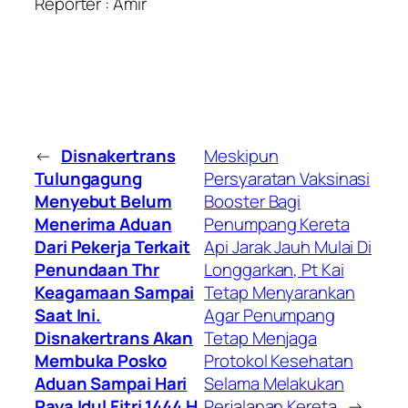
Reporter : Amir
←
Disnakertrans
Meskipun
Tulungagung
Persyaratan Vaksinasi
Menyebut Belum
Booster Bagi
Menerima Aduan
Penumpang Kereta
Dari Pekerja Terkait
Api Jarak Jauh Mulai Di
Penundaan Thr
Longgarkan, Pt Kai
Keagamaan Sampai
Tetap Menyarankan
Saat Ini.
Agar Penumpang
Disnakertrans Akan
Tetap Menjaga
Membuka Posko
Protokol Kesehatan
Aduan Sampai Hari
Selama Melakukan
Raya Idul Fitri 1444 H
Perjalanan Kereta
→