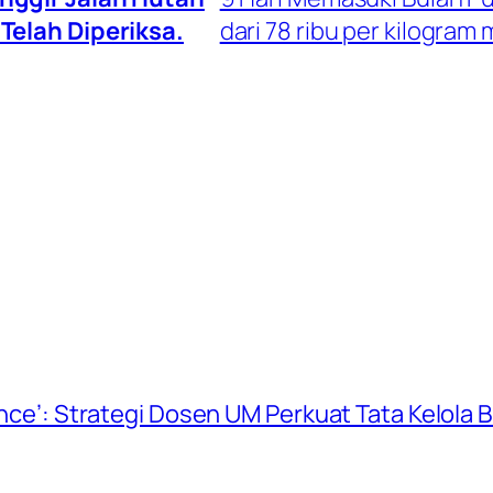
elah Diperiksa.
dari 78 ribu per kilogram 
ience’: Strategi Dosen UM Perkuat Tata Kelola