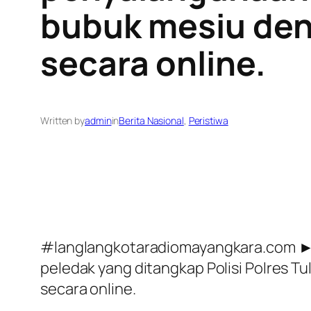
bubuk mesiu den
secara online.
Written by
admin
in
Berita Nasional
, 
Peristiwa
#langlangkotaradiomayangkara.com ► (
peledak yang ditangkap Polisi Polres 
secara online.