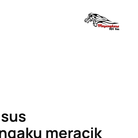
asus
ngaku meracik