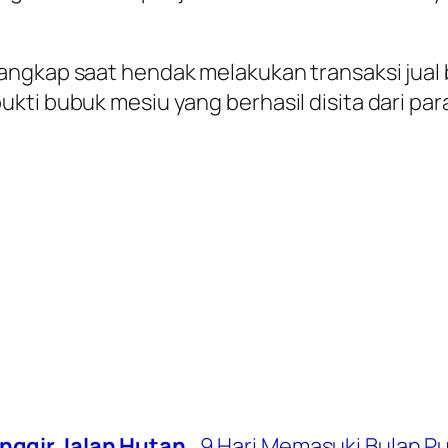
ngkap saat hendak melakukan transaksi jual b
ti bubuk mesiu yang berhasil disita dari para
inggir Jalan Hutan
9 Hari Memasuki Bulan Pu