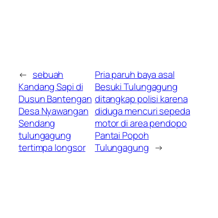
←
sebuah
Pria paruh baya asal
Kandang Sapi di
Besuki Tulungagung
Dusun Bantengan
ditangkap polisi karena
Desa Nyawangan
diduga mencuri sepeda
Sendang
motor di area pendopo
tulungagung
Pantai Popoh
tertimpa longsor
Tulungagung
→