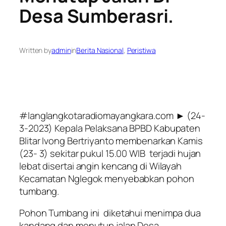
Desa Sumberasri.
Written by
admin
in
Berita Nasional
, 
Peristiwa
#langlangkotaradiomayangkara.com ► (24-
3-2023) Kepala Pelaksana BPBD Kabupaten
Blitar Ivong Bertriyanto membenarkan Kamis
(23- 3) sekitar pukul 15.00 WIB terjadi hujan
lebat disertai angin kencang di Wilayah
Kecamatan Nglegok menyebabkan pohon
tumbang.
Pohon Tumbang ini diketahui menimpa dua
kandang dan menutup jalan Desa