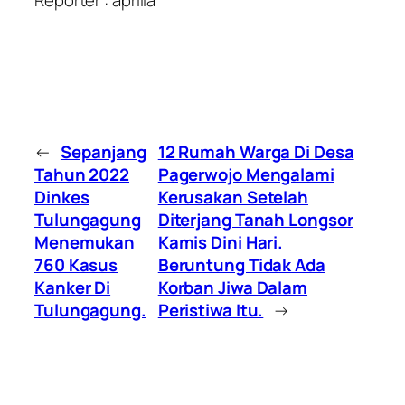
Reporter : aprilia
←
Sepanjang
12 Rumah Warga Di Desa
Tahun 2022
Pagerwojo Mengalami
Dinkes
Kerusakan Setelah
Tulungagung
Diterjang Tanah Longsor
Menemukan
Kamis Dini Hari.
760 Kasus
Beruntung Tidak Ada
Kanker Di
Korban Jiwa Dalam
Tulungagung.
Peristiwa Itu.
→