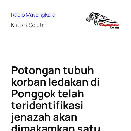
Lewati
ke
Radio Mayangkara
konten
Kritis & Solutif
Potongan tubuh
korban ledakan di
Ponggok telah
teridentifikasi
jenazah akan
dimakamkan satu