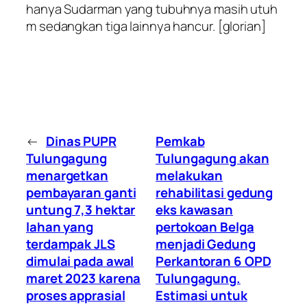
hanya Sudarman yang tubuhnya masih utuh
m sedangkan tiga lainnya hancur. [glorian]
←
Dinas PUPR
Pemkab
Tulungagung
Tulungagung akan
menargetkan
melakukan
pembayaran ganti
rehabilitasi gedung
untung 7,3 hektar
eks kawasan
lahan yang
pertokoan Belga
terdampak JLS
menjadi Gedung
dimulai pada awal
Perkantoran 6 OPD
maret 2023 karena
Tulungagung.
proses apprasial
Estimasi untuk