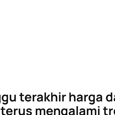
gu terakhir harga d
 terus mengalami t