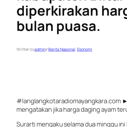
diperkirakan har
bulan puasa.
Written by
admin
in
Berita Nasional
, 
Ekonomi
#langlangkotaradiomayangkara.com ► (
mengatakan jika harga daging ayam ter
Surarti mengaku selama dua minggu ini h