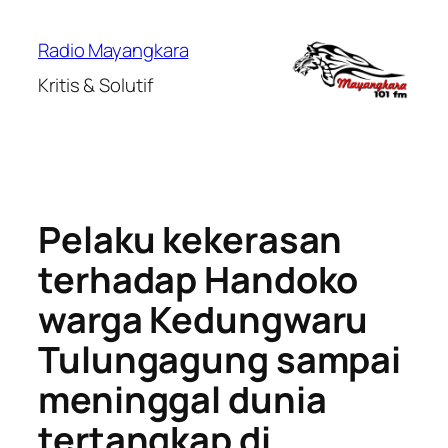
Lewati
ke
Radio Mayangkara
konten
Kritis & Solutif
Pelaku kekerasan
terhadap Handoko
warga Kedungwaru
Tulungagung sampai
meninggal dunia
tertangkap di