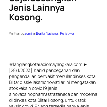
Jenis Lainnya
Kosong.
Written by
admin
in
Berita Nasional
, 
Peristiwa
#langlangkotaradiomayangkara.com ►
[28/1/2023] Kabid pencegahan dan
pengendalian penyakit menular dinkes kota
Blitar dissie laksmonowati arlini mengatakan
stok vaksin covid19 jenis
sinovacsinopharmastrazeneca dan moderna
di dinkes kota Blitar kosong. untuk stok
vaksin covid19 yang tersedia hanya jenis