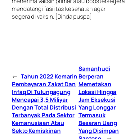
menerima vaksin primer atau boostersegera
mendatangi fasilitas kesehatan agar
segera di vaksin. [Dinda puspa]
Samanhudi
←
Tahun 2022 Kemarin
Berperan
Pembayaran Zakat Dan
Memetakan
Infaq Di Tulungagung
Lokasi Hingga
Mencapai 3,5 Miliyar
Jam Eksekusi
Dengan Total Distribusi
Yang Longgar
Terbanyak Pada Sektor
Termasuk
Kemanusiaan Atau
Besaran Uang
Sekto Kemiskinan
Yang Disimpan
Santoso.
→