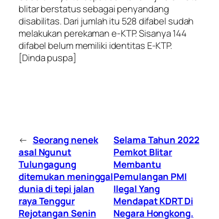
blitar berstatus sebagai penyandang
disabilitas. Dari jumlah itu 528 difabel sudah
melakukan perekaman e-KTP. Sisanya 144
difabel belum memiliki identitas E-KTP.
[Dinda puspa]
←
Seorang nenek
Selama Tahun 2022
asal Ngunut
Pemkot Blitar
Tulungagung
Membantu
ditemukan meninggal
Pemulangan PMI
dunia di tepi jalan
Ilegal Yang
raya Tenggur
Mendapat KDRT Di
Rejotangan Senin
Negara Hongkong.