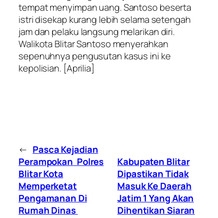
tempat menyimpan uang. Santoso beserta
istri disekap kurang lebih selama setengah
jam dan pelaku langsung melarikan diri.
Walikota Blitar Santoso menyerahkan
sepenuhnya pengusutan kasus ini ke
kepolisian. [Aprilia]
←
Pasca Kejadian
Perampokan Polres
Kabupaten Blitar
Blitar Kota
Dipastikan Tidak
Memperketat
Masuk Ke Daerah
Pengamanan Di
Jatim 1 Yang Akan
Rumah Dinas
Dihentikan Siaran