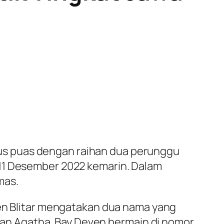
us puas dengan raihan dua perunggu
-11 Desember 2022 kemarin. Dalam
mas.
ten Blitar mengatakan dua nama yang
van Agatha. Bay Deven bermain di nomor