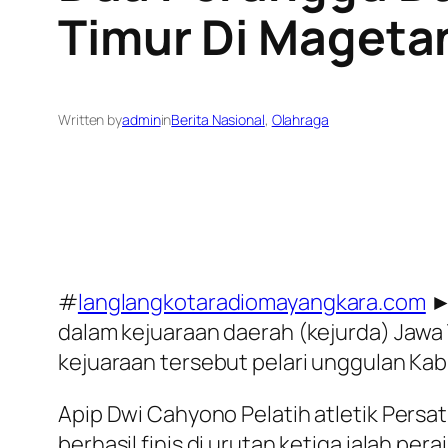
Timur Di Mageta
Written by
admin
in
Berita Nasional
, 
Olahraga
#
langlangkotaradiomayangkara.com
►[
dalam kejuaraan daerah (kejurda) Jawa
kejuaraan tersebut pelari unggulan Ka
Apip Dwi Cahyono Pelatih atletik Persa
berhasil finis di urutan ketiga ialah per