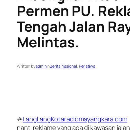
Permen PU. Rekl
Tengah Jalan R
Melintas.
Written by
admin
in
Berita Nasional
, 
Peristiwa
#
LangLangKotaradiomayangkara.com
nanti reklame yang ada di kawasan jalan