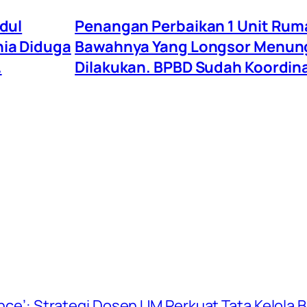
idul
Penangan Perbaikan 1 Unit Rum
ia Diduga
Bawahnya Yang Longsor Menungg
.
Dilakukan. BPBD Sudah Koordin
ience’: Strategi Dosen UM Perkuat Tata Kelola