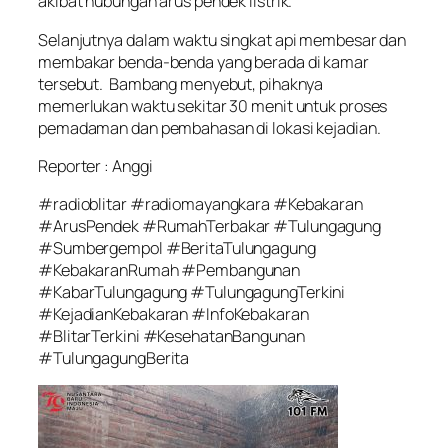
akibat hubungan arus pendek listrik.
Selanjutnya dalam waktu singkat api membesar dan
membakar benda-benda yang berada di kamar
tersebut. Bambang menyebut, pihaknya
memerlukan waktu sekitar 30 menit untuk proses
pemadaman dan pembahasan di lokasi kejadian.
Reporter : Anggi
#radioblitar #radiomayangkara #Kebakaran
#ArusPendek #RumahTerbakar #Tulungagung
#Sumbergempol #BeritaTulungagung
#KebakaranRumah #Pembangunan
#KabarTulungagung #TulungagungTerkini
#KejadianKebakaran #InfoKebakaran
#BlitarTerkini #KesehatanBangunan
#TulungagungBerita