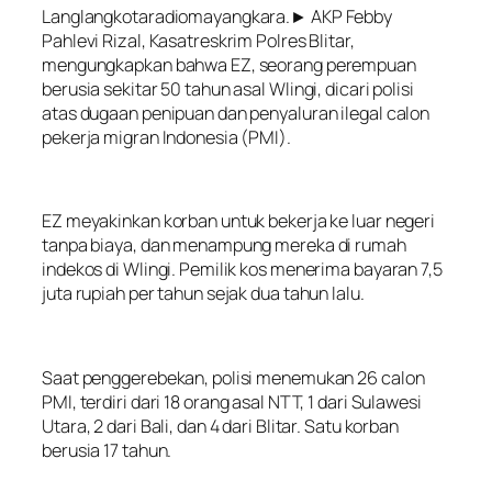
Langlangkotaradiomayangkara.► AKP Febby
Pahlevi Rizal, Kasatreskrim Polres Blitar,
mengungkapkan bahwa EZ, seorang perempuan
berusia sekitar 50 tahun asal Wlingi, dicari polisi
atas dugaan penipuan dan penyaluran ilegal calon
pekerja migran Indonesia (PMI).
EZ meyakinkan korban untuk bekerja ke luar negeri
tanpa biaya, dan menampung mereka di rumah
indekos di Wlingi. Pemilik kos menerima bayaran 7,5
juta rupiah per tahun sejak dua tahun lalu.
Saat penggerebekan, polisi menemukan 26 calon
PMI, terdiri dari 18 orang asal NTT, 1 dari Sulawesi
Utara, 2 dari Bali, dan 4 dari Blitar. Satu korban
berusia 17 tahun.