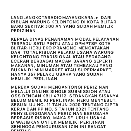
LANGLANGKOTARADIOMAYANGKARA.► DARI
RIBUAN WARUNG KELONTONG DI KOTA BLITAR
BARU SEKITAR 300 AN YANG SUDAH MEMILIKI
PERIZINAN
KEPALA DINAS PENANAMAN MODAL PELAYANAN
TERPADU SATU PINTU ATAU DPMPTSP KOTA
BLITAR-HERU EKO PRAMONO MENGATAKAN
DARI TOTAL RIBUAN PELAKU USAHA WARUNG
KELONTONG TRADISIONAL ATAU PEDAGANG
ECERAN BERBAGAI MACAM BARANG SEPERTI
MAKANAN, MINUMAN ATAU TEMBAKAU YANG
BUKAN DI MINIMARKET ATAU SUPERMARKET,
HANYA 357 PELAKU USAHA YANG SUDAH
MEMILIKI PERIJINAN.
MEREKA SUDAH MENGANTONGI PERIZINAN
MELALUI ONLINE SINGLE SUBMISSION ATAU
OSS DENGAN KBLI 47112. SEDANGKAN SISANYA
BELUM MEMILIKI PERIJINAN. HERU MENYEBUT,
SESUAI UU NO. 11 TAHUN 2020 TENTANG CIPTA
KERJA DAN PP NO. 5 TAHUN 2021 TENTANG
PENYELENGGARAAN PERIZINAN BERUSAHA
BERBASIS RISIKO, MAKA SELURUH USAHA
DIWAJIBKAN UNTUK MEMILIKI PERIJINAN.
SEHINGGA PENGURUSAN IZIN INI SANGAT
PENTING.