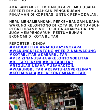
ADA BANYAK KELEBIHAN JIKA PELAKU USAHA
SEPERTI DIMUDAHKAN PENGURUSAN
PINJAMAN DI KOPERASI UNTUK PERMODALAN.
HERU MENAMBAHKAN, PERKEMBANGAN USAHA
WARUNG KELONTONG DI KOTA BLITAR TUMBUH
PESAT DISAMPING ITU JUGA ADANYA HAL INI
JUGA MEMPENGARUHI PERTUMBUHAN
EKONOMI DI KOTA BLITAR.
REPORTER : DINDA
#RADIOBLITAR
#RADIOMAYANGKARA
#WARUNGKELONTONG
#PERIZINANWARUNG
#KOTABLITAR
#KABARBLITAR
#PERIZINANUSAHA
#KELONTONGBLITAR
#BLITARTERKINI
#BERITABLITAR
#REGULASIUSAHA
#USAHAKECIL
#WARUNGBLITAR
#KEPATUHANPERIZINAN
#KOTAUSAHA
#PEREKONOMIANBLITAR