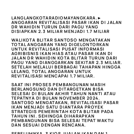
LANGLANGKOTARADIOMAYANGKARA.►
ANGGARAN REVITALISASI PASAR IKAN DI JALAN
DR WAHIDIN TURUN DARI PAGU YANG
DISIAPKAN 2.3 MILIAR MENJADI 1.7 MILIAR
WALIKOTA BLITAR SANTOSO MENGATAKAN
TOTAL ANGGARAN YANG DIGELONTORKAN
UNTUK REVITALISASI PUSAT INFORMASI
AGRIBISNIS IKAN HIAS ATAU PASAR IKAN DI
JALAN DR WAHIDIN KOTA BLITAR TURUN DARI
PAGU YANG DIANGGARKAN SEKITAR 2.3 MILIAR.
SETELAH MELALUI BERBAGAI TAHAPAN HINGGA
LELANG, TOTAL ANGGARAN UNTUK
REVITALISASI MENCAPAI 1.7 MILIAR.
SAAT INI PROSES PEMBANGUNAN MASIH
BERLANGSUNG DAN DITARGETKAN BISA
SELESAI DI BULAN AKHIR TAHUN NANTI ATAU
TEPATNYA DI BULAN NOVEMBER 2024.
SANTOSO MENGATAKAN, REVITALISASI PASAR
IKAN MENJADI SATU DIANTARA PROYEK
STRATEGIS PEMERINTAH KOTA BLITAR PADA
TAHUN INI. SEHINGGA DIHARAPKAN
PEMBANGUNAN BISA SELESAI TEPAT WAKTU
DAN SESUAI DENGAN RENCANA.
SEBELUMNYA, 3 KIOS JUALAN IKAN DAN 1